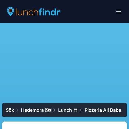
Lunchfindr
Open
Sök
Hedemora 🗺
Lunch 🍴
Pizzeria Ali Baba