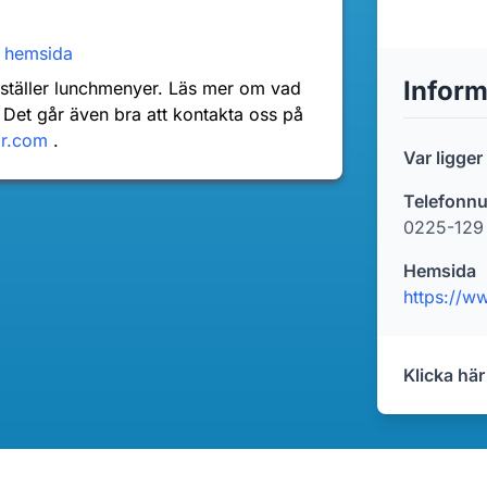
e
hemsida
Inform
nställer lunchmenyer. Läs mer om vad
 Det går även bra att kontakta oss på
dr.com
.
Var ligge
Telefonn
0225-129
Hemsida
https://w
Klicka här