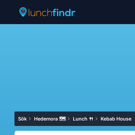
Lunchfindr
Sök
Hedemora 🗺
Lunch 🍴
Kebab House