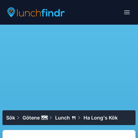
Lunchfindr
Open
Sök
Götene 🗺
Lunch 🍴
Ha Long's Kök