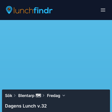
Lunchfindr
Open
Sök
Blentarp 🗺
Fredag
Dagens Lunch v.32