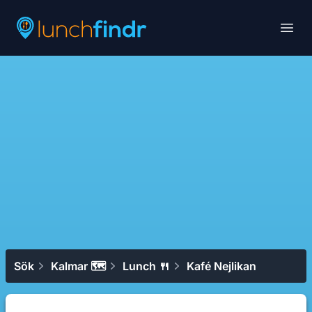
Lunchfindr
Open
Sök
Kalmar 🗺
Lunch 🍴
Kafé Nejlikan