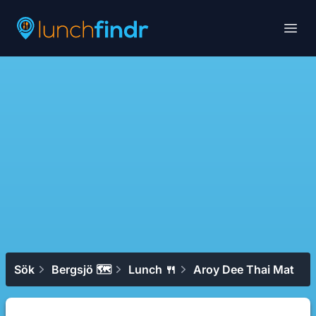
Lunchfindr
Open
Sök
Bergsjö 🗺
Lunch 🍴
Aroy Dee Thai Mat