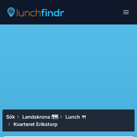
Lunchfindr
Open
Sök
Landskrona 🗺
Lunch 🍴
Kvarteret Erikstorp