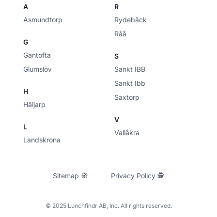
A
R
Asmundtorp
Rydebäck
Råå
G
Gantofta
S
Glumslöv
Sankt IBB
Sankt Ibb
H
Saxtorp
Häljarp
V
L
Vallåkra
Landskrona
Sitemap 🧭
Privacy Policy 🕵
© 2025 Lunchfindr AB, Inc. All rights reserved.