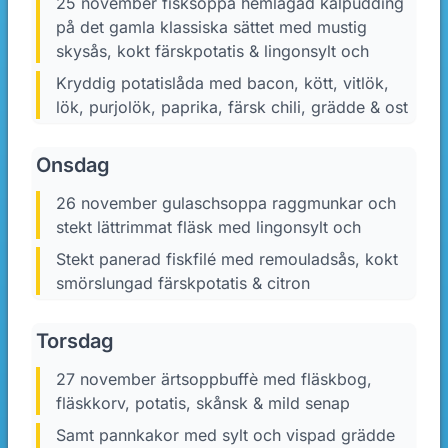
25 november fisksoppa hemlagad kålpudding
på det gamla klassiska sättet med mustig
skysås, kokt färskpotatis & lingonsylt och
Kryddig potatislåda med bacon, kött, vitlök,
lök, purjolök, paprika, färsk chili, grädde & ost
Onsdag
26 november gulaschsoppa raggmunkar och
stekt lättrimmat fläsk med lingonsylt och
Stekt panerad fiskfilé med remouladsås, kokt
smörslungad färskpotatis & citron
Torsdag
27 november ärtsoppbuffè med fläskbog,
fläskkorv, potatis, skånsk & mild senap
Samt pannkakor med sylt och vispad grädde