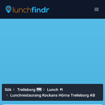
Lunchfindr
Open
Sök
Trelleborg 🗺
Lunch 🍴
Lunchrestaurang Kockans Hörna Trelleborg AB