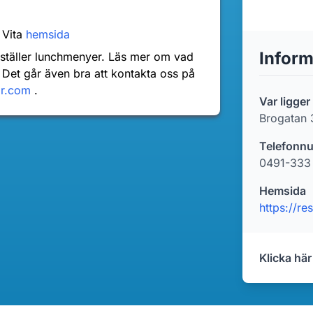
 Vita
hemsida
Inform
nställer lunchmenyer. Läs mer om vad
 Det går även bra att kontakta oss på
dr.com
.
Var ligge
Brogatan 
Telefonn
0491-333
Hemsida
https://re
Klicka här