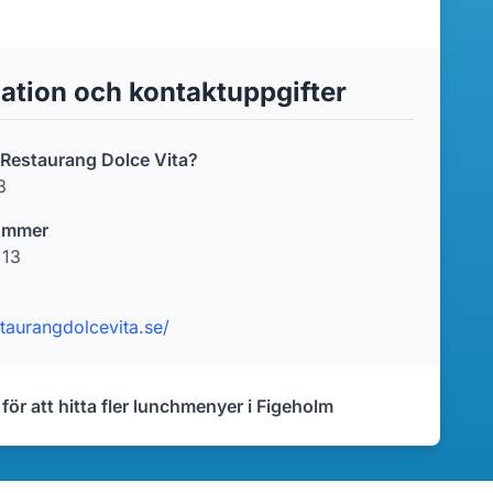
ation och kontaktuppgifter
r Restaurang Dolce Vita?
3
ummer
 13
staurangdolcevita.se/
 för att hitta fler lunchmenyer i Figeholm