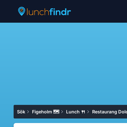
Lunchfindr
Sök
Figeholm 🗺
Lunch 🍴
Restaurang Dolc