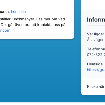
aurant
hemsida
Inform
nställer lunchmenyer. Läs mer om vad
 Det går även bra att kontakta oss på
dr.com
.
Var ligge
Åsavägen
Telefonn
072-322 
Hemsida
https://gr
Klicka här