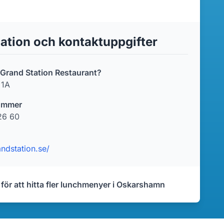
ation och kontaktuppgifter
r Grand Station Restaurant?
 1A
ummer
26 60
andstation.se/
 för att hitta fler lunchmenyer i Oskarshamn