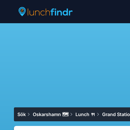
Lunchfindr
Sök
Oskarshamn 🗺
Lunch 🍴
Grand Stati