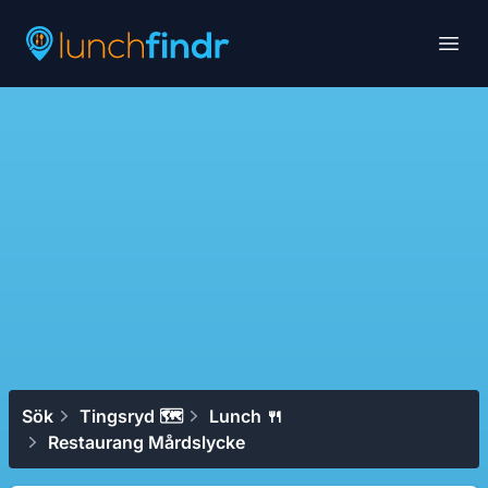
Lunchfindr
Open
Sök
Tingsryd 🗺
Lunch 🍴
Restaurang Mårdslycke