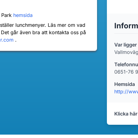
l Park
hemsida
Inform
nställer lunchmenyer. Läs mer om vad
 Det går även bra att kontakta oss på
dr.com
.
Var ligge
Vallmovä
Telefonn
0651-76 9
Hemsida
http://ww
Klicka här