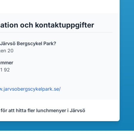
ation och kontaktuppgifter
r Järvsö Bergscykel Park?
gen 20
ummer
1 92
w.jarvsobergscykelpark.se/
 för att hitta fler lunchmenyer i Järvsö