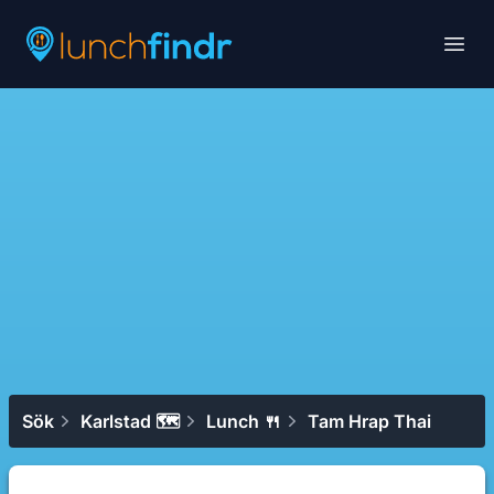
Lunchfindr
Open
Sök
Karlstad 🗺
Lunch 🍴
Tam Hrap Thai