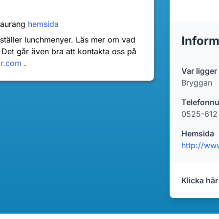
taurang
hemsida
Inform
nställer lunchmenyer. Läs mer om vad
 Det går även bra att kontakta oss på
dr.com
.
Var ligge
Bryggan
Telefonn
0525-612
Hemsida
http://ww
Klicka här