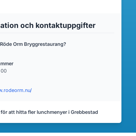
ation och kontaktuppgifter
r Röde Orm Bryggrestaurang?
ummer
 00
w.rodeorm.nu/
 för att hitta fler lunchmenyer i Grebbestad