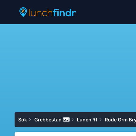
Lunchfindr
Sök
Grebbestad 🗺
Lunch 🍴
Röde Orm Br