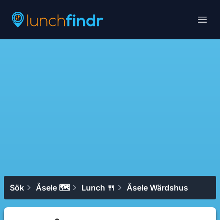
Lunchfindr
Open
Sök
Åsele 🗺
Lunch 🍴
Åsele Wärdshus