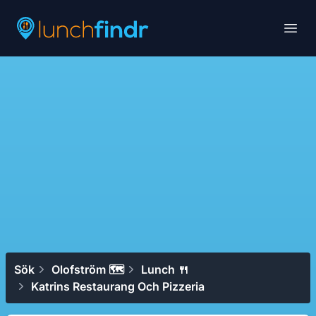
Lunchfindr
Open
Sök
Olofström 🗺
Lunch 🍴
Katrins Restaurang Och Pizzeria