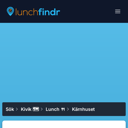
Lunchfindr
Open
Sök
Kivik 🗺
Lunch 🍴
Kärnhuset