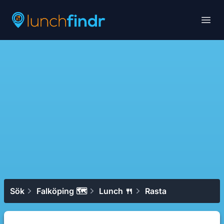
Lunchfindr
Open
Sök
Falköping 🗺
Lunch 🍴
Rasta