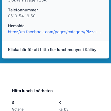
Sjökvarnsvägen 25A
Telefonnummer
0510-54 19 50
Hemsida
https://m.facebook.com/pages/category/Pizza-Place/K%C3%A4llby-Pizzeria-1606367596159651/?locale2=sv_SE
Klicka här för att hitta fler lunchmenyer i Källby
Hitta lunch i närheten
G
K
Götene
Källby