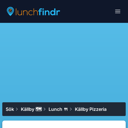
Lunchfindr
Open
Sök
Källby 🗺
Lunch 🍴
Källby Pizzeria