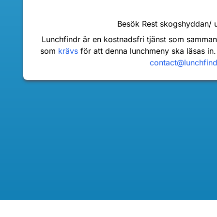
Besök Rest skogshyddan/ u
Lunchfindr är en kostnadsfri tjänst som samma
som
krävs
för att denna lunchmeny ska läsas in.
contact@lunchfin