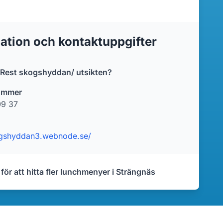
ation och kontaktuppgifter
r Rest skogshyddan/ utsikten?
ummer
09 37
ogshyddan3.webnode.se/
 för att hitta fler lunchmenyer i Strängnäs