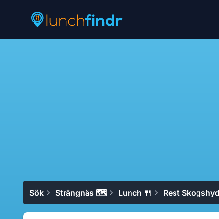
Lunchfindr
Sök
Strängnäs 🗺
Lunch 🍴
Rest Skogshyd