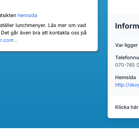
tsikten
hemsida
Inform
nställer lunchmenyer. Läs mer om vad
 Det går även bra att kontakta oss på
dr.com
.
Var ligge
Telefonn
070-745 
Hemsida
http://sk
Klicka här