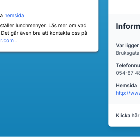
za
hemsida
Inform
nställer lunchmenyer. Läs mer om vad
 Det går även bra att kontakta oss på
dr.com
.
Var ligge
Bruksgata
Telefonn
054-87 4
Hemsida
http://ww
Klicka här