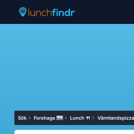
Lunchfindr
Sök
Forshaga 🗺
Lunch 🍴
Värmlandspizz