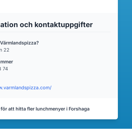
ation och kontaktuppgifter
r Värmlandspizza?
n 22
ummer
8 74
w.varmlandspizza.com/
 för att hitta fler lunchmenyer i Forshaga