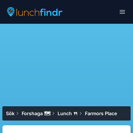
Lunchfindr
Open
Sök
Forshaga 🗺
Lunch 🍴
Farmors Place