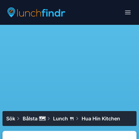
Lunchfindr
Open
Sök
Bålsta 🗺
Lunch 🍴
Hua Hin Kitchen