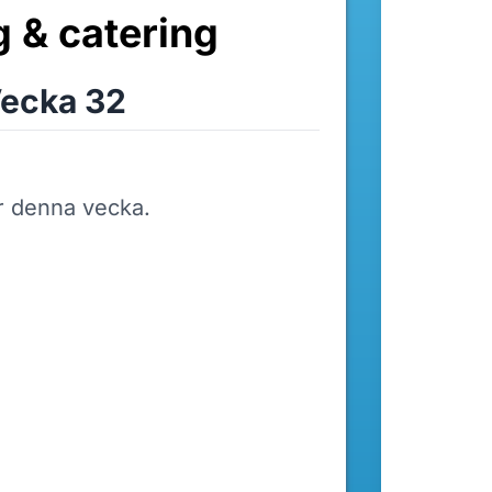
g & catering
ecka 32
r denna vecka.