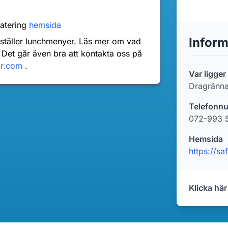
catering
hemsida
Inform
nställer lunchmenyer. Läs mer om vad
 Det går även bra att kontakta oss på
dr.com
.
Var ligger
Dragränna
Telefonn
072-993 
Hemsida
https://sa
Klicka här