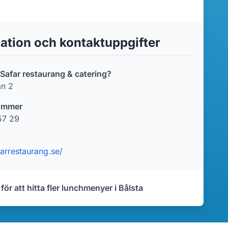
ation och kontaktuppgifter
 Safar restaurang & catering?
n 2
ummer
57 29
farrestaurang.se/
 för att hitta fler lunchmenyer i Bålsta