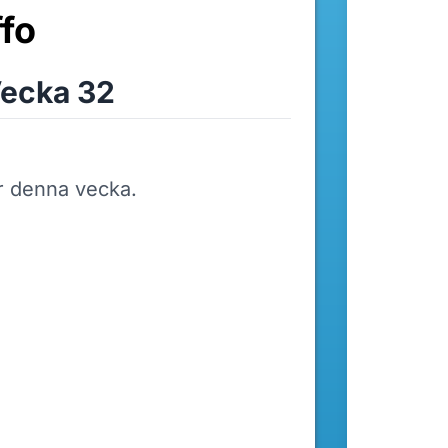
ffo
ecka 32
r denna vecka.