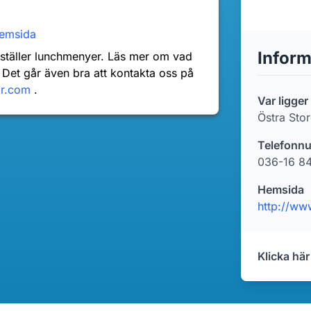
emsida
Inform
nställer lunchmenyer. Läs mer om vad
 Det går även bra att kontakta oss på
dr.com
.
Var ligger
Östra Sto
Telefonn
036-16 84
Hemsida
http://ww
Klicka här