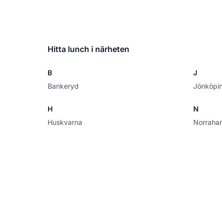
Hitta lunch i närheten
B
J
Bankeryd
Jönköpi
H
N
Huskvarna
Norraha