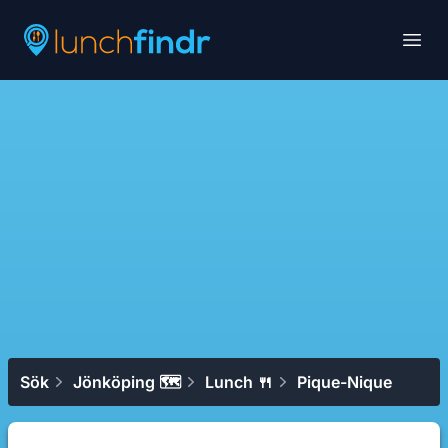
Lunchfindr
Open
Sök
Jönköping 🗺
Lunch 🍴
Pique-Nique