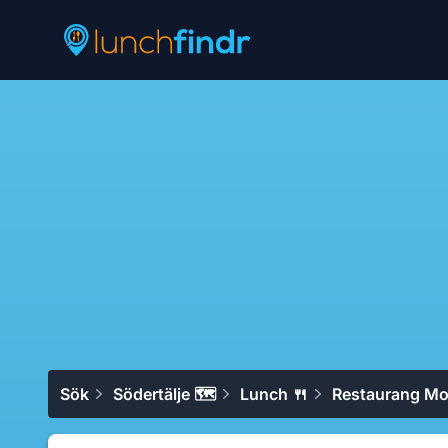
Lunchfindr
Sök
Södertälje 🗺
Lunch 🍴
Restaurang Mo