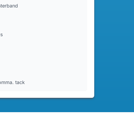
sterband
is
komma. tack