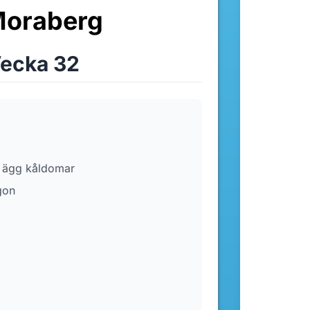
Moraberg
ecka 32
kt ägg kåldomar
gon