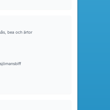
sås, bea och ärtor
 sjömansbiff