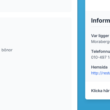
Inform
Var ligge
Moraberg
a bönor
Telefonn
010-497 1
Hemsida
http://re
Klicka här