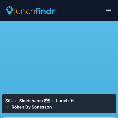
Lunchfindr
Open
Sök
Simrishamn 🗺
Lunch 🍴
Röken By Sonesson