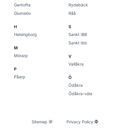
Gantofta
Rydebäck
Glumslöv
Råå
H
S
Helsingborg
Sankt IBB
Sankt Ibb
M
Mörarp
V
Vallåkra
P
Påarp
Ö
Ödåkra
Ödåkra-väla
Sitemap 🧭
Privacy Policy 🕵