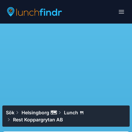
Lunchfindr
Open
Sök
Helsingborg 🗺
Lunch 🍴
Rest Koppargrytan AB