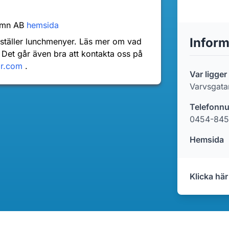
hamn AB
hemsida
Inform
nställer lunchmenyer. Läs mer om vad
 Det går även bra att kontakta oss på
dr.com
.
Var ligge
Varvsgata
Telefonn
0454-845
Hemsida
Klicka här