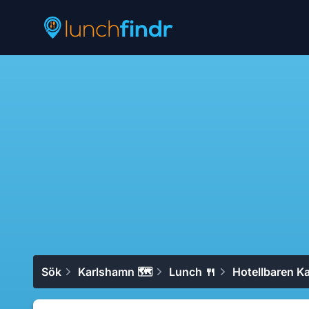
Lunchfindr
Sök
Karlshamn 🗺
Lunch 🍴
Hotellbaren K