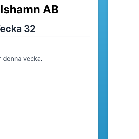
rlshamn AB
ecka 32
r denna vecka.