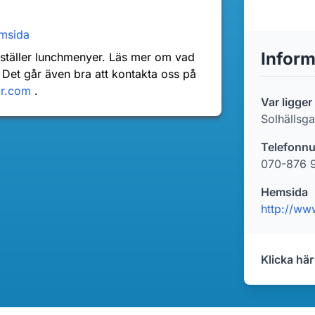
msida
Inform
nställer lunchmenyer. Läs mer om vad
 Det går även bra att kontakta oss på
dr.com
.
Var ligger
Solhällsga
Telefonn
070-876 
Hemsida
http://ww
Klicka här