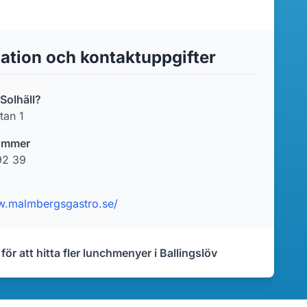
ation och kontaktuppgifter
 Solhäll?
tan 1
ummer
92 39
w.malmbergsgastro.se/
 för att hitta fler lunchmenyer i Ballingslöv