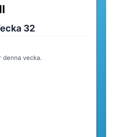
l
ecka 32
r denna vecka.