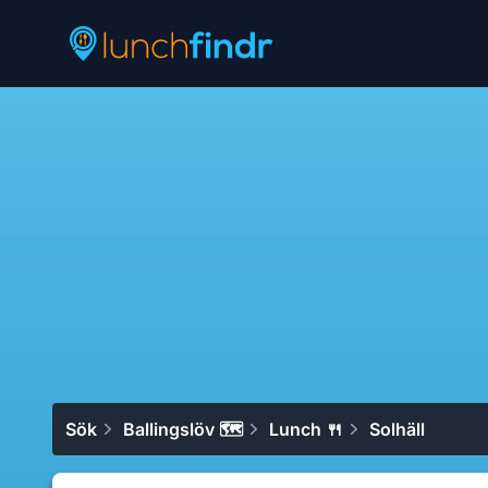
Lunchfindr
Sök
Ballingslöv 🗺
Lunch 🍴
Solhäll