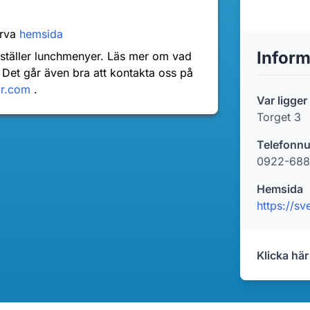
erva
hemsida
Inform
nställer lunchmenyer. Läs mer om vad
 Det går även bra att kontakta oss på
dr.com
.
Var ligge
Torget 3
Telefonn
0922-688
Hemsida
https://sv
Klicka här