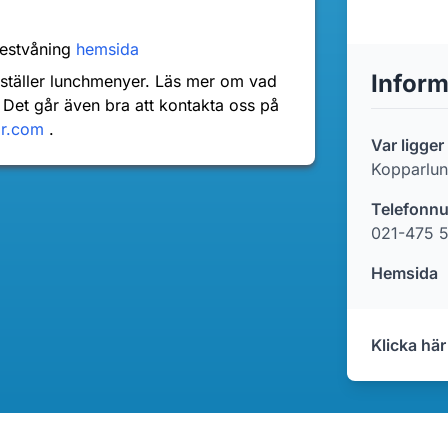
Festvåning
hemsida
Inform
nställer lunchmenyer. Läs mer om vad
 Det går även bra att kontakta oss på
dr.com
.
Var ligge
Kopparlu
Telefonn
021-475 
Hemsida
Klicka här