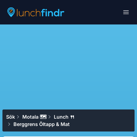
Lunchfindr
Open
Sök
Motala 🗺
Lunch 🍴
Berggrens Öltapp & Mat