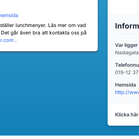
hemsida
Inform
nställer lunchmenyer. Läs mer om vad
 Det går även bra att kontakta oss på
dr.com
.
Var ligger
Nastagata
Telefonn
019-12 37
Hemsida
http://ww
Klicka här