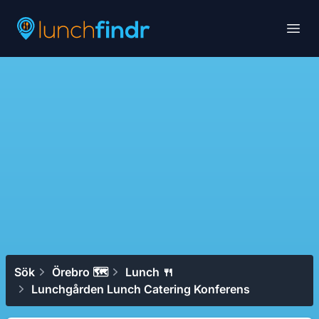
Lunchfindr
Open
Sök
Örebro 🗺
Lunch 🍴
Lunchgården Lunch Catering Konferens