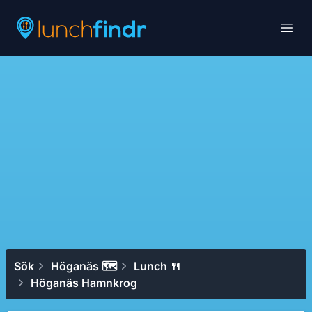
Lunchfindr
Open
Sök
Höganäs 🗺
Lunch 🍴
Höganäs Hamnkrog