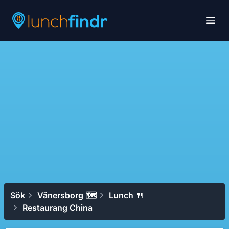
Lunchfindr
Open
Sök
Vänersborg 🗺
Lunch 🍴
Restaurang China