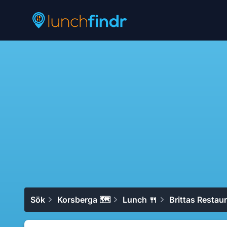
Lunchfindr
Sök
Korsberga 🗺
Lunch 🍴
Brittas Restau