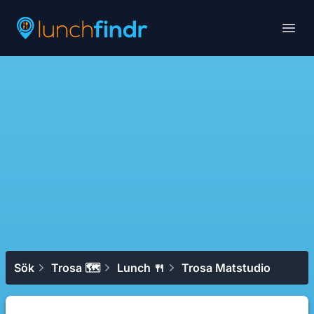
Lunchfindr
Open
Sök
Trosa 🗺
Lunch 🍴
Trosa Matstudio