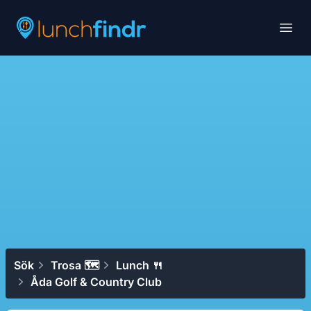
Lunchfindr
Open
Sök
Trosa 🗺
Lunch 🍴
Åda Golf & Country Club