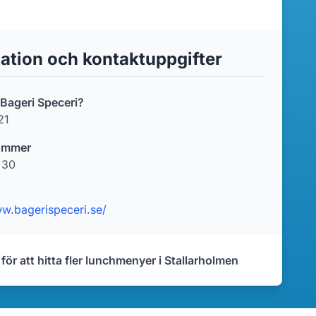
ation och kontaktuppgifter
 Bageri Speceri?
21
ummer
 30
ww.bagerispeceri.se/
 för att hitta fler lunchmenyer i Stallarholmen