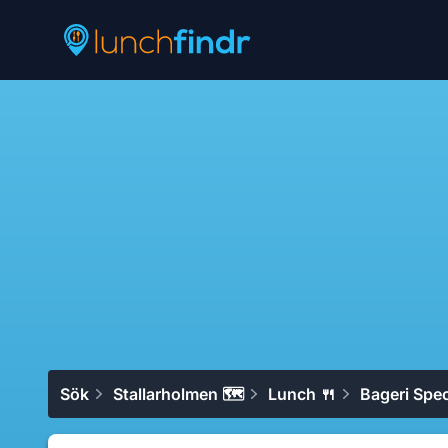
Lunchfindr
Sök
Stallarholmen 🗺
Lunch 🍴
Bageri Spec