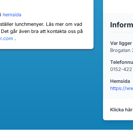
ri
hemsida
Inform
nställer lunchmenyer. Läs mer om vad
 Det går även bra att kontakta oss på
dr.com
.
Var ligger
Brogatan 
Telefonn
0152-422
Hemsida
https://w
Klicka här