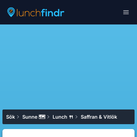
Lunchfindr
Open
Sök
Sunne 🗺
Lunch 🍴
Saffran & Vitlök