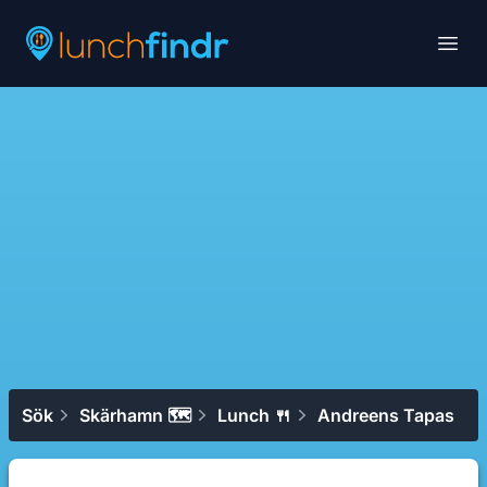
Lunchfindr
Open
Sök
Skärhamn 🗺
Lunch 🍴
Andreens Tapas