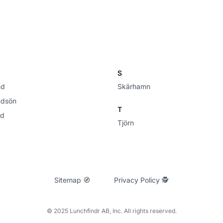
S
nd
Skärhamn
ndsön
T
nd
Tjörn
Sitemap 🧭
Privacy Policy 🕵
© 2025 Lunchfindr AB, Inc. All rights reserved.