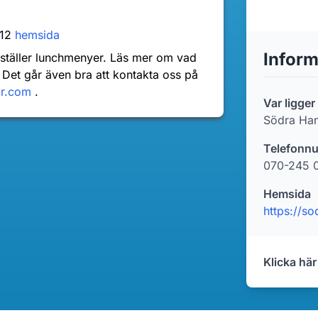
 12
hemsida
Inform
nställer lunchmenyer. Läs mer om vad
 Det går även bra att kontakta oss på
dr.com
.
Var ligge
Södra Ha
Telefonn
070-245 
Hemsida
https://s
Klicka här