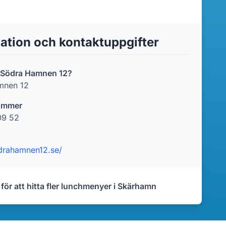
ation och kontaktuppgifter
r Södra Hamnen 12?
mnen 12
ummer
09 52
odrahamnen12.se/
 för att hitta fler lunchmenyer i Skärhamn