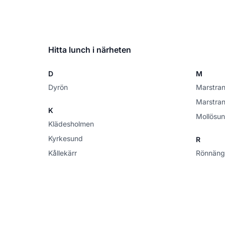
Hitta lunch i närheten
D
M
Dyrön
Marstra
Marstra
K
Mollösu
Klädesholmen
Kyrkesund
R
Kållekärr
Rönnäng