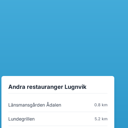
Andra restauranger Lugnvik
Länsmansgården Ådalen
0.8 km
Lundegrillen
5.2 km