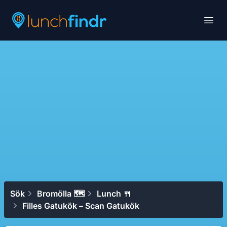
Lunchfindr
Open
Sök
Bromölla 🗺
Lunch 🍴
Filles Gatukök – Scan Gatukök