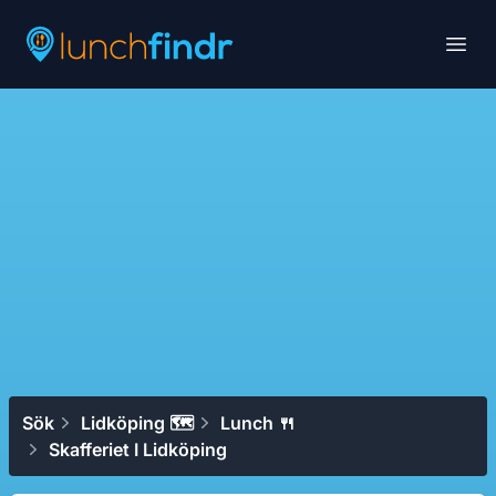
Lunchfindr
Open
Sök
Lidköping 🗺
Lunch 🍴
Skafferiet I Lidköping