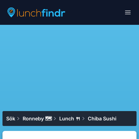
Lunchfindr
Open
Sök
Ronneby 🗺
Lunch 🍴
Chiba Sushi