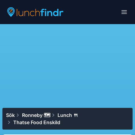
Lunchfindr
Open
Sök
Ronneby 🗺
Lunch 🍴
Thatse Food Enskild